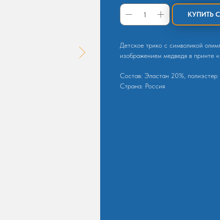
КУПИТЬ 
Детское трико с символикой олим
изображением медведя в принте 
Состав: Эластан 20%, полиэстер
Страна: Россия