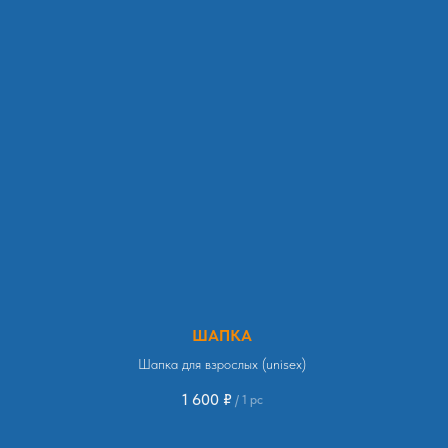
ШАПКА
Шапка для взрослых (unisex)
1 600
₽
/
1 pc