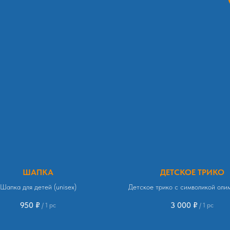
ШАПКА
ДЕТСКОЕ ТРИКО
Шапка для детей (unisex)
Детское трико с символикой оли
сборной по вольной борьбе в 
950
₽
3 000
₽
/
1 pc
/
1 pc
«VENOM»