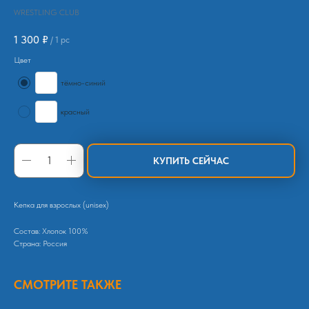
WRESTLING CLUB
1 300
₽
/
1 pc
Цвет
тёмно-синий
красный
КУПИТЬ СЕЙЧАС
Кепка для взрослых (unisex)
Состав: Хлопок 100%
Страна: Россия
СМОТРИТЕ ТАКЖЕ